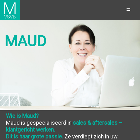
Trainingsburo
=
van
Schoonhoven
van
Beurden
MAUD
traint
en
begeleidt
mensen
in
de
sales/aftersales
(klantgericht
werken)
op
Wie is Maud?
alle
Maud is gespecialiseerd in
sales & aftersales –
vlakken
klantgericht werken.
die
Dit is haar grote passie.
Ze verdiept zich in uw
een