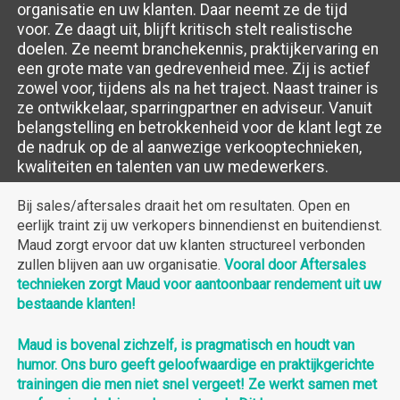
organisatie en uw klanten. Daar neemt ze de tijd
positieve
voor. Ze daagt uit, blijft kritisch stelt realistische
bijdrage
doelen. Ze neemt branchekennis, praktijkervaring en
zullen
een grote mate van gedrevenheid mee. Zij is actief
leveren
zowel voor, tijdens als na het traject. Naast trainer is
aan
ze ontwikkelaar, sparringpartner en adviseur. Vanuit
het
belangstelling en betrokkenheid voor de klant legt ze
resultaat.
de nadruk op de al aanwezige verkooptechnieken,
kwaliteiten en talenten van uw medewerkers.
Bij sales/aftersales draait het om resultaten. Open en
eerlijk traint zij uw verkopers binnendienst en buitendienst.
Maud zorgt ervoor dat uw klanten structureel verbonden
zullen blijven aan uw organisatie.
Vooral door Aftersales
technieken zorgt Maud voor aantoonbaar rendement uit uw
bestaande klanten!
Maud is bovenal zichzelf, is pragmatisch en houdt van
humor. Ons buro geeft geloofwaardige en praktijkgerichte
trainingen die men niet snel vergeet! Ze werkt samen met